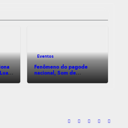
Eventos
iona
Fenômeno do pagode
 Luan
nacional, Som de
laros
Faculdade desembarca em
Montes Claros para o Pôr
do Sol 360°