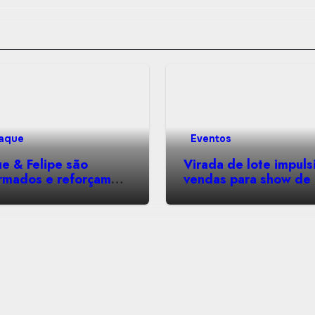
aque
Eventos
e & Felipe são
Virada de lote impuls
irmados e reforçam
vendas para show de
up do show de Luan
Santana em Montes C
ana em Montes Claros