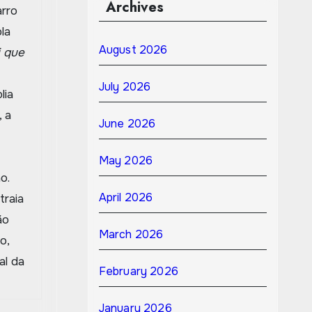
Archives
arro
la
August 2026
i que
July 2026
lia
, a
June 2026
May 2026
o.
April 2026
traia
ão
March 2026
o,
al da
February 2026
January 2026