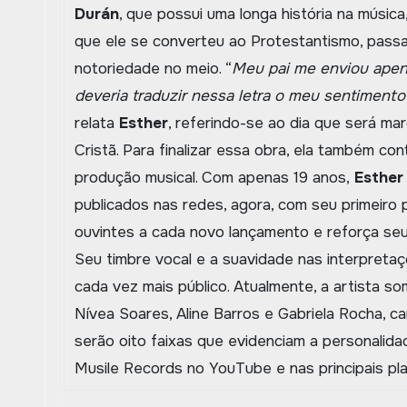
Durán
, que possui uma longa história na músic
que ele se converteu ao Protestantismo, passa
notoriedade no meio. “
Meu pai me enviou apena
deveria traduzir nessa letra o meu sentimento 
relata
Esther
, referindo-se ao dia que será ma
Cristã. Para finalizar essa obra, ela também co
produção musical. Com apenas 19 anos,
Esther
publicados nas redes, agora, com seu primeiro
ouvintes a cada novo lançamento e reforça se
Seu timbre vocal e a suavidade nas interpretaç
cada vez mais público. Atualmente, a artista s
Nívea Soares, Aline Barros e Gabriela Rocha, 
serão oito faixas que evidenciam a personalidad
Musile Records no YouTube e nas principais pl