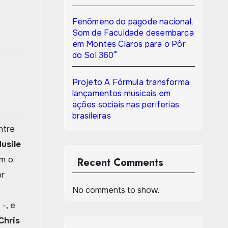
Fenômeno do pagode nacional,
Som de Faculdade desembarca
em Montes Claros para o Pôr
do Sol 360°
Projeto A Fórmula transforma
lançamentos musicais em
ações sociais nas periferias
brasileiras
ntre
usile
am o
Recent Comments
or
No comments to show.
s
-, e
Chris