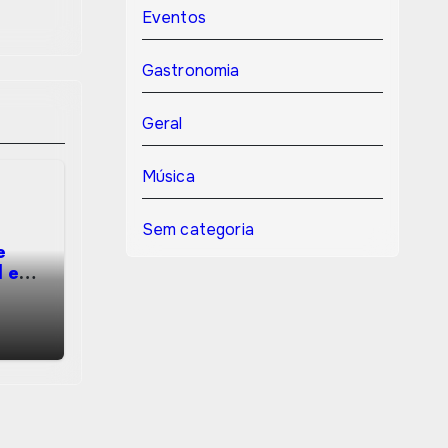
Eventos
Gastronomia
Geral
Música
Sem categoria
e
l e
as