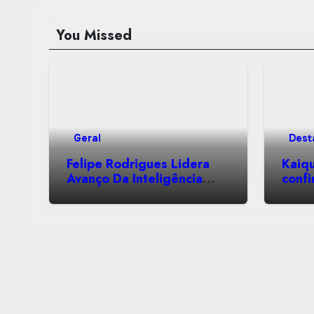
You Missed
Geral
Dest
Felipe Rodrigues Lidera
Kaiqu
Avanço Da Inteligência
conf
Artificial Para Pequenas E
line-
Médias Empresas Com
Sant
Soluções De Automação
Empresarial