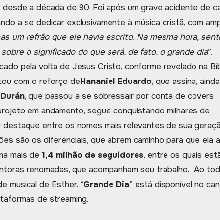
a, desde a década de 90. Foi após um grave acidente de c
ndo a se dedicar exclusivamente à música cristã, com amp
s um refrão que ele havia escrito. Na mesma hora, sent
sobre o significado do que será, de fato, o grande dia
”,
rcado pela volta de Jesus Cristo, conforme revelado na Bíb
ntou com o reforço de
Hananiel Eduardo
, que assina, ainda
 Durán
, que passou a se sobressair por conta de covers
 projeto em andamento, segue conquistando milhares de
u destaque entre os nomes mais relevantes de sua geraçã
ões são os diferenciais, que abrem caminho para que ela a
oma mais de
1,4 milhão de seguidores
, entre os quais est
cantoras renomadas, que acompanham seu trabalho. Ao tod
e musical de Esther. “
Grande Dia
” está disponível no can
ataformas de streaming.