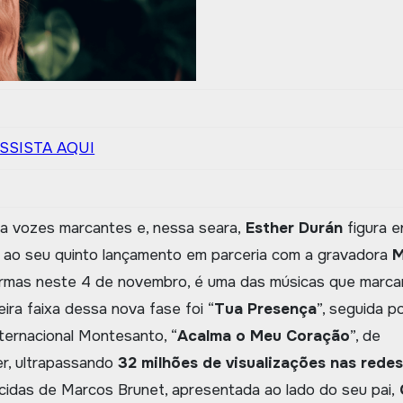
SSISTA AQUI
la vozes marcantes e, nessa seara,
Esther Durán
figura e
ao seu quinto lançamento em parceria com a gravadora
M
formas neste 4 de novembro, é uma das músicas que marc
eira faixa dessa nova fase foi “
Tua Presença
”, seguida p
nternacional Montesanto, “
Acalma o Meu Coração
”, de
er, ultrapassando
32 milhões de visualizações nas rede
idas de Marcos Brunet, apresentada ao lado do seu pai,