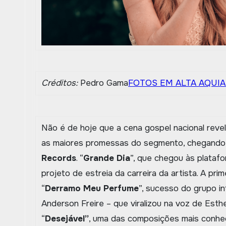
Créditos:
Pedro Gama
FOTOS EM ALTA AQUI
A
Não é de hoje que a cena gospel nacional reve
as maiores promessas do segmento, chegando 
Records
. “
Grande Dia
”, que chegou às plata
projeto de estreia da carreira da artista. A prim
“
Derramo Meu Perfume
”, sucesso do grupo i
Anderson Freire – que viralizou na voz de Esth
“
Desejável”
, uma das composições mais conhec