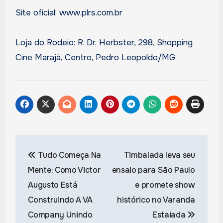
Site oficial: www.plrs.com.br
Loja do Rodeio: R. Dr. Herbster, 298, Shopping
Cine Marajá, Centro, Pedro Leopoldo/MG
Post
Tudo Começa Na
Timbalada leva seu
navigation
Mente: Como Victor
ensaio para São Paulo
Augusto Está
e promete show
Construindo A VA
histórico no Varanda
Company Unindo
Estaiada