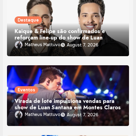
Destaque
Kaique & Felipe são confirmados e
reforçam line-up do show de Luan
Santana em Montes Claros
Matheus Mattuvo
August 7, 2026
Eventos
Virada de lote impulsiona vendas para
show de Luan Santana em Montes Claros
Matheus Mattuvo
August 7, 2026