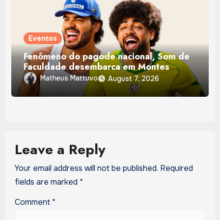
Eventos
Fenômeno do pagode nacional, Som de
Faculdade desembarca em Montes
Claros para o Pôr do Sol 360°
Matheus Mattuvo
August 7, 2026
Leave a Reply
Your email address will not be published.
Required
fields are marked
*
Comment
*